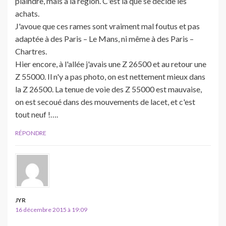
plaindre, mais à la région. C'est là que se décide les
achats.
J'avoue que ces rames sont vraiment mal foutus et pas
adaptée à des Paris – Le Mans, ni même à des Paris –
Chartres.
Hier encore, à l'allée j'avais une Z 26500 et au retour une
Z 55000. Il n'y a pas photo, on est nettement mieux dans
la Z 26500. La tenue de voie des Z 55000 est mauvaise,
on est secoué dans des mouvements de lacet, et c'est
tout neuf !….
RÉPONDRE
JYR
16 décembre 2015 à 19:09