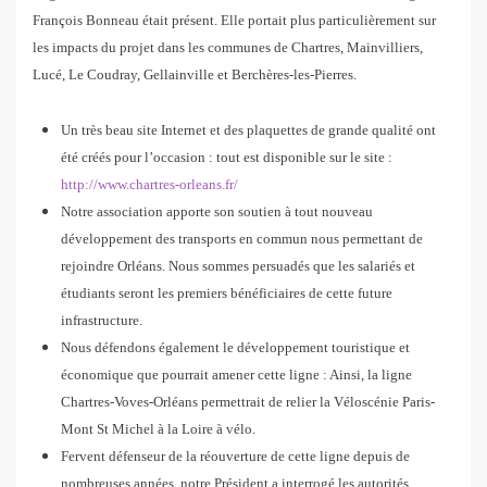
François Bonneau était présent. Elle portait plus particulièrement sur
les impacts du projet dans les communes de Chartres, Mainvilliers,
Lucé, Le Coudray, Gellainville et Berchères-les-Pierres.
Un très beau site Internet et des plaquettes de grande qualité ont
été créés pour l’occasion : tout est disponible sur le site :
http://www.chartres-orleans.fr/
Notre association apporte son soutien à tout nouveau
développement des transports en commun nous permettant de
rejoindre Orléans. Nous sommes persuadés que les salariés et
étudiants seront les premiers bénéficiaires de cette future
infrastructure.
Nous défendons également le développement touristique et
économique que pourrait amener cette ligne : Ainsi, la ligne
Chartres-Voves-Orléans permettrait de relier la Véloscénie Paris-
Mont St Michel à la Loire à vélo.
Fervent défenseur de la réouverture de cette ligne depuis de
nombreuses années, notre Président a interrogé les autorités