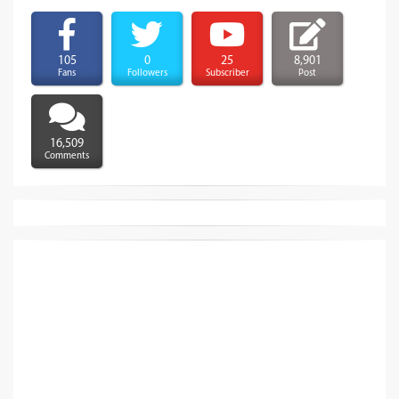
105
0
25
8,901
Fans
Followers
Subscriber
Post
16,509
Comments