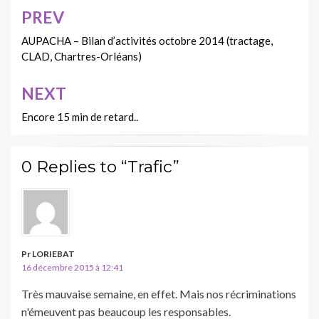
PREV
Navigation
de
AUPACHA – Bilan d’activités octobre 2014 (tractage,
CLAD, Chartres-Orléans)
l’article
NEXT
Encore 15 min de retard..
0 Replies to “Trafic”
Pr LORIEBAT
16 décembre 2015 à 12:41
Très mauvaise semaine, en effet. Mais nos récriminations
n'émeuvent pas beaucoup les responsables.