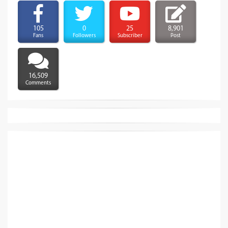
105
0
25
8,901
Fans
Followers
Subscriber
Post
16,509
Comments