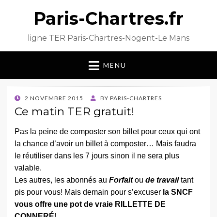
Paris-Chartres.fr
ligne TER Paris-Chartres-Nogent-Le Mans
MENU
POSTED
2 NOVEMBRE 2015
BY
PARIS-CHARTRES
ON
Ce matin TER gratuit!
Pas la peine de composter son billet pour ceux qui ont
la chance d’avoir un billet à composter… Mais faudra
le réutiliser dans les 7 jours sinon il ne sera plus
valable.
Les autres, les abonnés au
Forfait
ou
de travail
tant
pis pour vous! Mais demain pour s’excuser
la SNCF
vous offre une pot de vraie RILLETTE DE
CONNERÉ
!