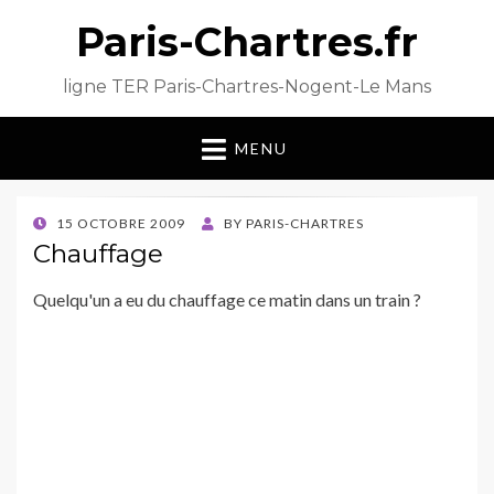
Paris-Chartres.fr
ligne TER Paris-Chartres-Nogent-Le Mans
MENU
POSTED
15 OCTOBRE 2009
BY
PARIS-CHARTRES
ON
Chauffage
Quelqu'un a eu du chauffage ce matin dans un train ?