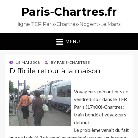
Paris-Chartres.fr
ligne TER Paris-Chartres-Nogent-Le Mans
MENU
POSTED
16 MAI 2008
BY
PARIS-CHARTRES
ON
Difficile retour à la maison
Voyageurs mécontents ce
vendredi soir dans le TER
Paris (17h00)-Chartres:
train bondé et voyageurs
debout.
Le problème venait du fait
que ce train (à 2 niveaux) ne possédait qu’une seule rame.