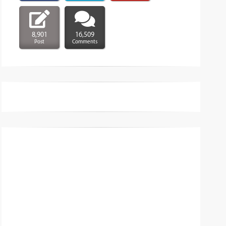
8,901
16,509
Post
Comments