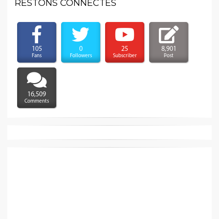
RESTONS CONNECTÉS
105
0
25
8,901
Fans
Followers
Subscriber
Post
16,509
Comments