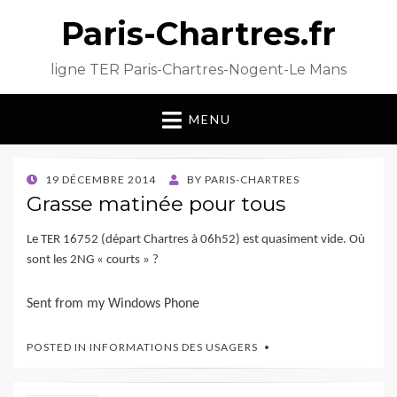
Paris-Chartres.fr
ligne TER Paris-Chartres-Nogent-Le Mans
MENU
POSTED
19 DÉCEMBRE 2014
BY
PARIS-CHARTRES
ON
Grasse matinée pour tous
Le TER 16752 (départ Chartres à 06h52) est quasiment vide. Où
sont les 2NG « courts » ?
Sent from my Windows Phone
POSTED IN
INFORMATIONS DES USAGERS