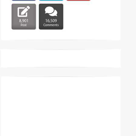
8,901
16,509
Post
Comments