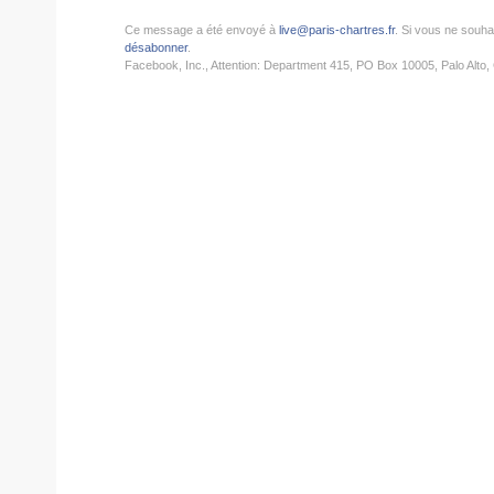
Ce message a été envoyé à
live@paris-chartres.fr
. Si vous ne souha
désabonner
.
Facebook, Inc., Attention: Department 415, PO Box 10005, Palo Alto