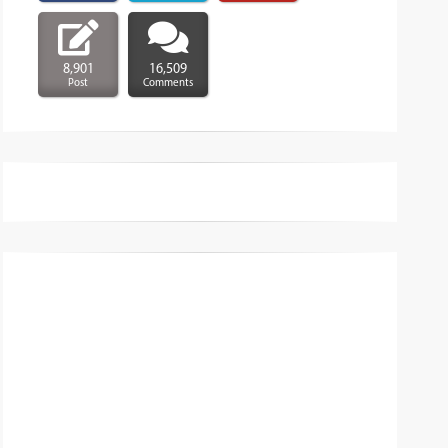
8,901
16,509
Post
Comments