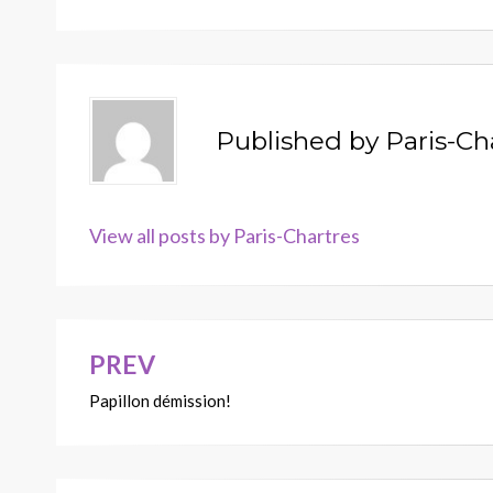
Published by
Paris-Ch
View all posts by Paris-Chartres
PREV
Navigation
Papillon démission!
de
l’article