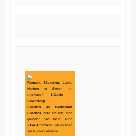
Romain, Sébastien, Lucie,
Herbert et Simon
ont
représenté
L’Oasis –
Coworking
Chartres
au
Hackathon
Chartres
Vivre ma ville, mon
quotidien plus facile
, avec
«
Pac-Chartres
« , un jeu basé
sur la géolocalisation.