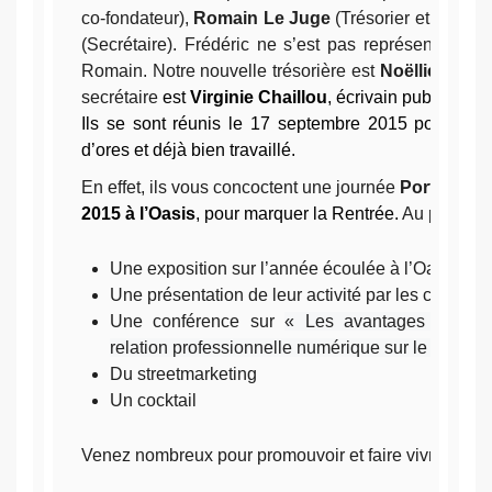
co-fondateur),
Romain Le Juge
(Trésorier
et co-fond
(Secrétaire). Frédéric ne s’est pas représenté et l
Romain. Notre nouvelle trésorière est
Noëllie Aulas
secrétaire
est
Virginie Chaillou
, écrivain public.
Ils se sont réunis le 17 septembre 2015 pour la p
d’ores et déjà bien travaillé.
En effet, ils vous concoctent une journée
Portes Ou
2015
à l’Oasis
, pour marquer la Rentrée.
Au program
Une exposition sur l’année écoulée à l’Oasis et
Une présentation de leur activité par les coworke
Une conférence sur
« Les avantages et inco
relation professionnelle numérique sur le web »,
Du streetmarketing
Un cocktail
Venez nombreux pour promouvoir et faire vivre le cow