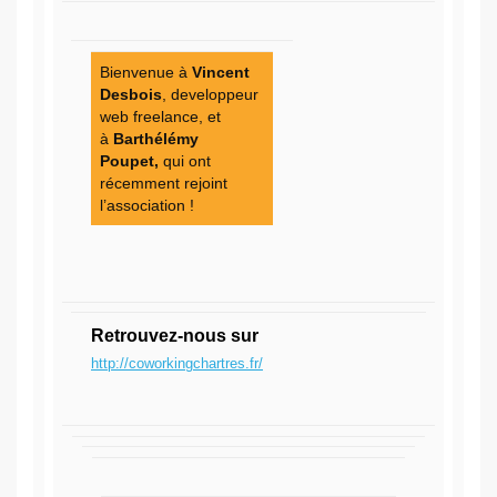
Bienvenue à
Vincent
Desbois
, developpeur
web freelance,
et
à
Barthélémy
Poupet,
qui ont
récemment rejoint
l’association !
Retrouvez-nous sur
http://coworkingchartres.fr/