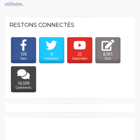
utilisées
.
RESTONS CONNECTÉS
105
0
25
8,901
Fans
Followers
Subscriber
Post
16,509
Comments