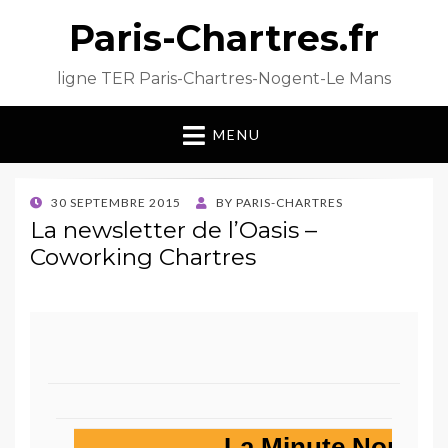
Paris-Chartres.fr
ligne TER Paris-Chartres-Nogent-Le Mans
MENU
POSTED
30 SEPTEMBRE 2015
BY
PARIS-CHARTRES
ON
La newsletter de l’Oasis –
Coworking Chartres
La Minute Nomade