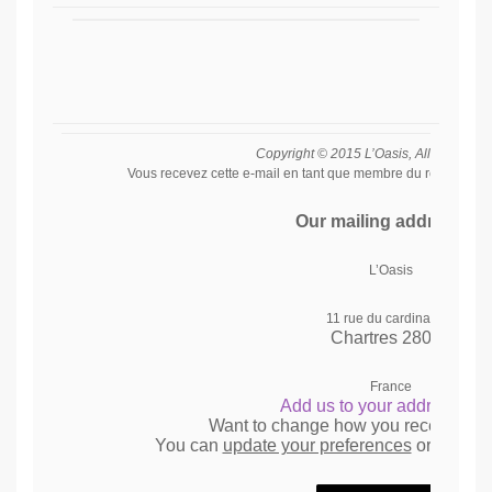
Copyright © 2015 L’Oasis, All rights res
Vous recevez cette e-mail en tant que membre du réseau de 
Our mailing address is:
L’Oasis
11 rue du cardinal Pie
Chartres
28000
France
Add us to your address bo
Want to change how you receive the
You can
update your preferences
or
unsubsc