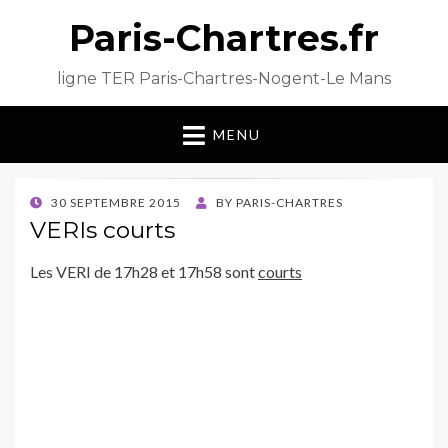
Paris-Chartres.fr
ligne TER Paris-Chartres-Nogent-Le Mans
MENU
POSTED
30 SEPTEMBRE 2015
BY
PARIS-CHARTRES
ON
VERIs courts
Les VERI de 17h28 et 17h58 sont
courts