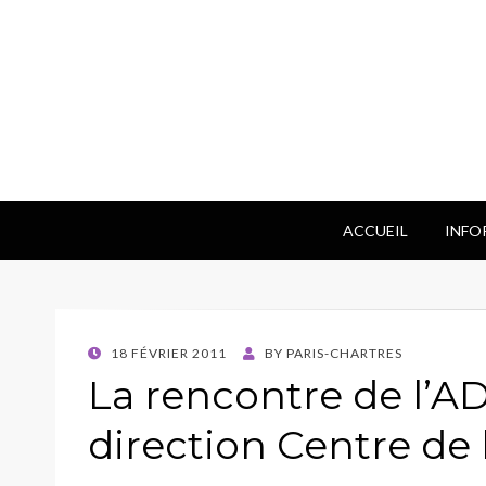
ACCUEIL
INFO
POSTED
18 FÉVRIER 2011
BY
PARIS-CHARTRES
ON
La rencontre de l’
direction Centre de