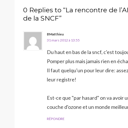
0 Replies to “La rencontre de l
de la SNCF”
BMatthieu
31 mars 2012 à 13:55
Du haut en bas de la sncf, c'est touj
Pomper plus mais jamais rien en écha
Il faut quelqu'un pour leur dire: asse
leur registre!
Est-ce que "par hasard" on va avoir u
couche d'ozone et un monde meilleu
RÉPONDRE