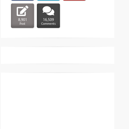
8,901
16,509
Post
Comments