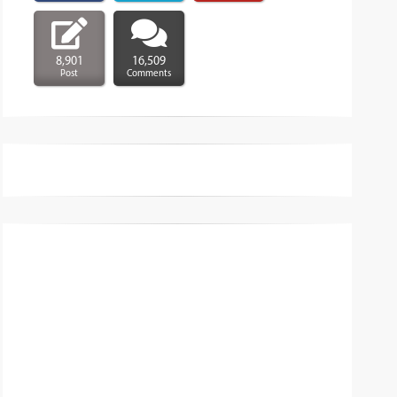
8,901
16,509
Post
Comments