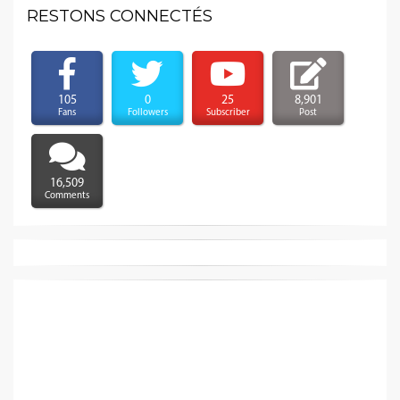
RESTONS CONNECTÉS
105
0
25
8,901
Fans
Followers
Subscriber
Post
16,509
Comments