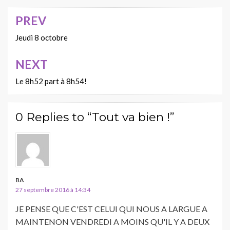
PREV
Navigation
de
Jeudi 8 octobre
l’article
NEXT
Le 8h52 part à 8h54!
0 Replies to “Tout va bien !”
BA
27 septembre 2016 à 14:34
JE PENSE QUE C'EST CELUI QUI NOUS A LARGUE A
MAINTENON VENDREDI A MOINS QU'IL Y A DEUX