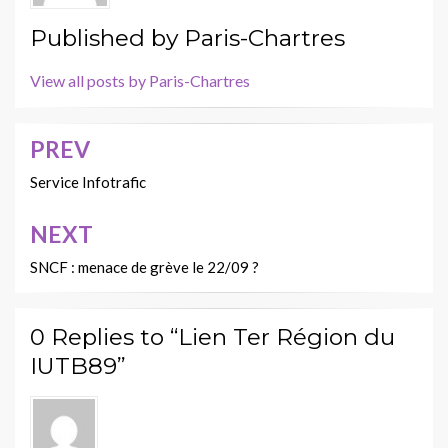
Published by
Paris-Chartres
View all posts by Paris-Chartres
PREV
Navigation
de
Service Infotrafic
l’article
NEXT
SNCF : menace de grève le 22/09 ?
0 Replies to “Lien Ter Région du
IUTB89”