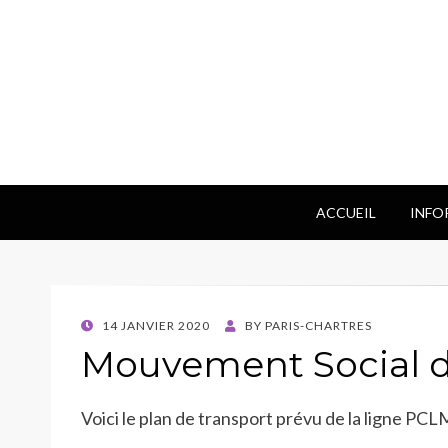
ACCUEIL
INFO
POSTED
14 JANVIER 2020
BY
PARIS-CHARTRES
ON
Mouvement Social du
Voici le plan de transport prévu de la ligne PCL