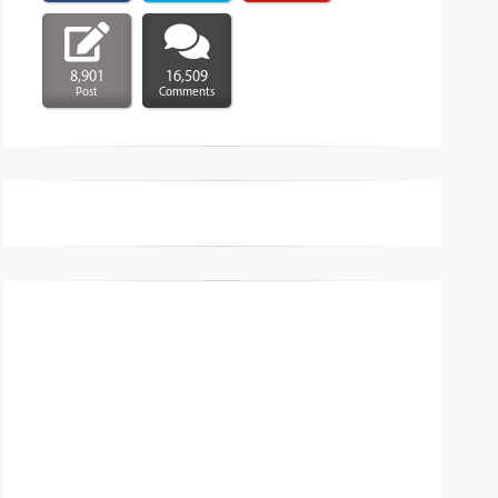
8,901
16,509
Post
Comments