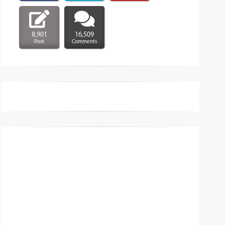
8,901
16,509
Post
Comments