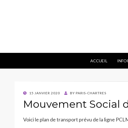
ACCUEIL
INFO
POSTED
15 JANVIER 2020
BY
PARIS-CHARTRES
ON
Mouvement Social du
Voici le plan de transport prévu de la ligne PCL