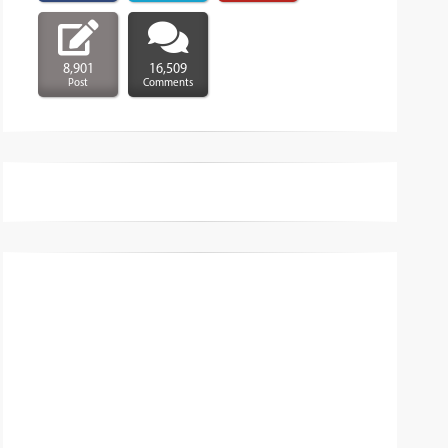
8,901
16,509
Post
Comments