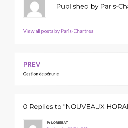
Published by
Paris-Ch
View all posts by Paris-Chartres
PREV
Navigation
Gestion de pénurie
de
l’article
0 Replies to “NOUVEAUX HORA
Pr LORIEBAT