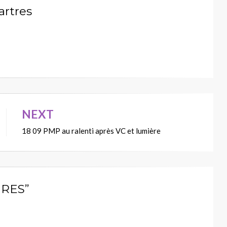
artres
NEXT
18 09 PMP au ralenti après VC et lumière
IRES”