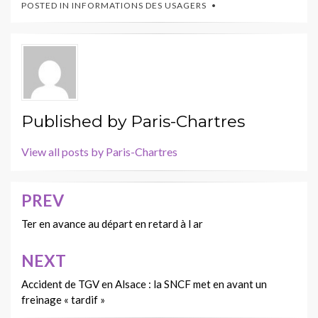
POSTED IN
INFORMATIONS DES USAGERS
Published by
Paris-Chartres
View all posts by Paris-Chartres
PREV
Navigation
de
Ter en avance au départ en retard à l ar
l’article
NEXT
Accident de TGV en Alsace : la SNCF met en avant un
freinage « tardif »