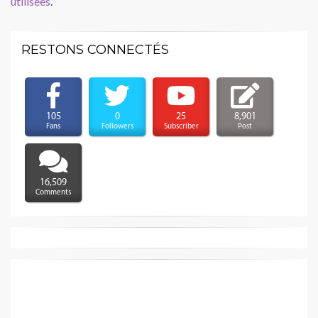
utilisées
.
RESTONS CONNECTÉS
105
0
25
8,901
Fans
Followers
Subscriber
Post
16,509
Comments