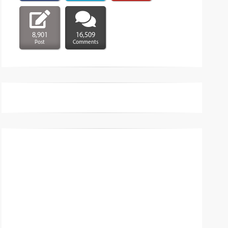
8,901
16,509
Post
Comments