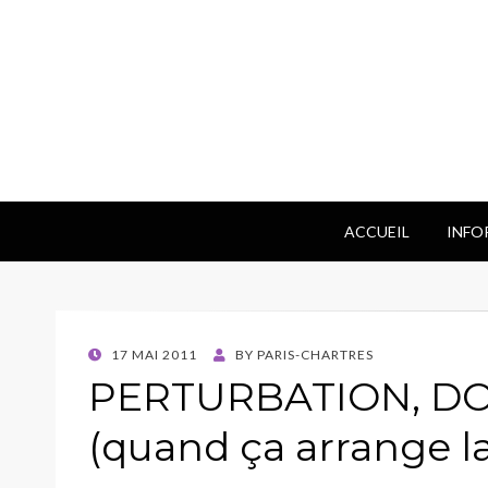
ACCUEIL
INFO
POSTED
17 MAI 2011
BY
PARIS-CHARTRES
ON
PERTURBATION, D
(quand ça arrange l