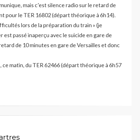
munique, mais c’est silence radio sur le retard de
ent pour le TER 16802 (départ théorique à 6h14).
icultés lors de la préparation du train » (je
er est passé inaperçu avec le suicide en gare de
 retard de 10 minutes en gare de Versailles et donc
n, ce matin, du TER 62466 (départ théorique à 6h57
artres