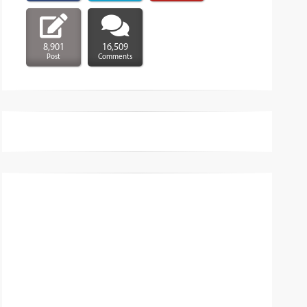
8,901
16,509
Post
Comments