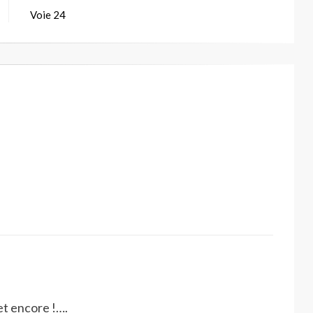
Voie 24
et encore !….