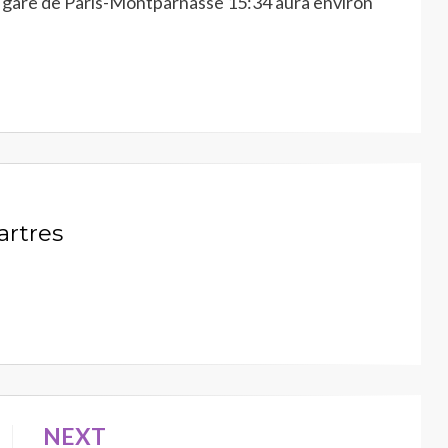
e gare de Paris-Montparnasse 15:34 aura environ
artres
NEXT