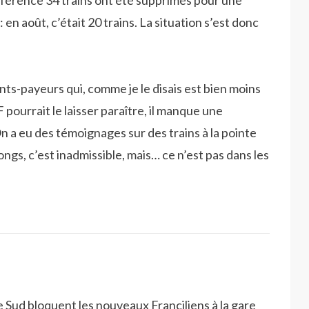
ifférence 34 trains ont été supprimés pour une
 en août, c’était 20 trains. La situation s’est donc
ents-payeurs qui, comme je le disais est bien moins
 pourrait le laisser paraître, il manque une
 On a eu des témoignages sur des trains à la pointe
ongs, c’est inadmissible, mais… ce n’est pas dans les
e Sud bloquent les nouveaux Franciliens à la gare