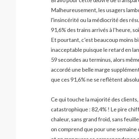
Bravo pour cette œuvre de transpar
Malheureusement, les usagers lamb
l'insincérité ou la médiocrité des résu
91,6% des trains arrivés à l’heure, soi
Et pourtant, c’est beaucoup moins bi
inacceptable puisque le retard en l
59 secondes au terminus, alors mêm
accordé une belle marge supplément
que ces 91,6% ne se reflètent absolu
Ce qui touche la majorité des clients,
catastrophique : 82,4% ! Le pire chif
chaleur, sans grand froid, sans feuill
on comprend que pour une semaine de