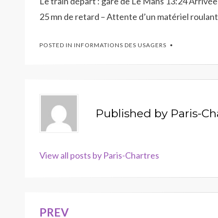
Le train départ : gare de Le Mans 13:24 Arrivé
25 mn de retard – Attente d’un matériel roulant
POSTED IN
INFORMATIONS DES USAGERS
Published by
Paris-Ch
View all posts by Paris-Chartres
PREV
Navigation