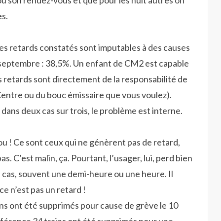
 son rendez-vous et que pour les huit autres on
es.
les retards constatés sont imputables à des causes
 septembre : 38,5%. Un enfant de CM2 est capable
 retards sont directement de la responsabilité de
Centre ou du bouc émissaire que vous voulez).
dans deux cas sur trois, le problème est interne.
u ! Ce sont ceux qui ne génèrent pas de retard,
s. C’est malin, ça. Pourtant, l’usager, lui, perd bien
s cas, souvent une demi-heure ou une heure. Il
ce n’est pas un retard !
ains ont été supprimés pour cause de grève le 10