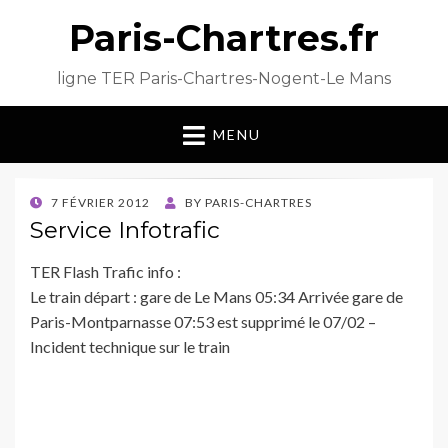
Paris-Chartres.fr
ligne TER Paris-Chartres-Nogent-Le Mans
MENU
POSTED
7 FÉVRIER 2012
BY
PARIS-CHARTRES
ON
Service Infotrafic
TER Flash Trafic info :
Le train départ : gare de Le Mans 05:34 Arrivée gare de
Paris-Montparnasse 07:53 est supprimé le 07/02 –
Incident technique sur le train