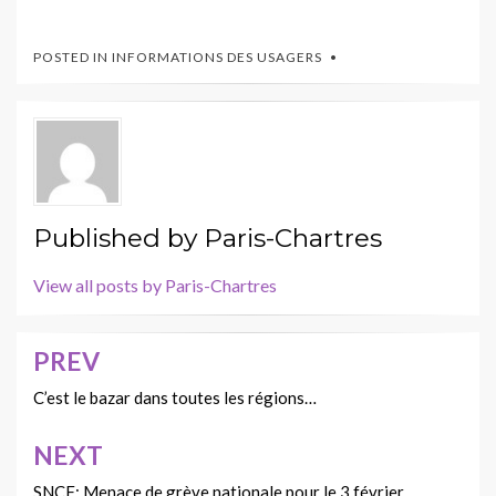
POSTED IN
INFORMATIONS DES USAGERS
Published by
Paris-Chartres
View all posts by Paris-Chartres
PREV
Navigation
de
C’est le bazar dans toutes les régions…
l’article
NEXT
SNCF: Menace de grève nationale pour le 3 février