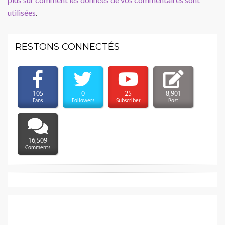
utilisées
.
RESTONS CONNECTÉS
105
0
25
8,901
Fans
Followers
Subscriber
Post
16,509
Comments