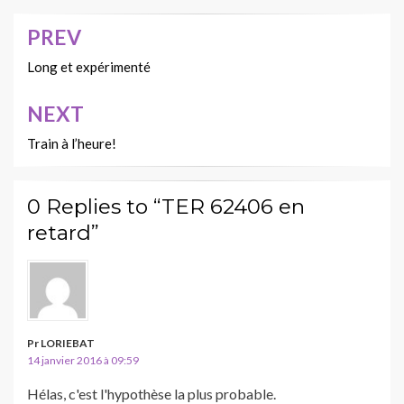
PREV
Navigation
de
Long et expérimenté
l’article
NEXT
Train à l’heure!
0 Replies to “TER 62406 en
retard”
Pr LORIEBAT
14 janvier 2016 à 09:59
Hélas, c'est l'hypothèse la plus probable.