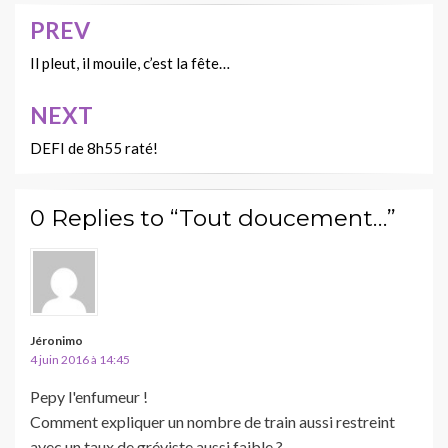
PREV
Navigation
de
Il pleut, il mouile, c’est la fête…
l’article
NEXT
DEFI de 8h55 raté!
0 Replies to “Tout doucement…”
Jéronimo
4 juin 2016 à 14:45
Pepy l'enfumeur !
Comment expliquer un nombre de train aussi restreint
avec un taux de gréviste aussi faible ?