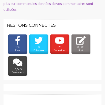
plus sur comment les données de vos commentaires sont
utilisées
.
RESTONS CONNECTÉS
105
0
25
8,901
Fans
Followers
Subscriber
Post
16,509
Comments