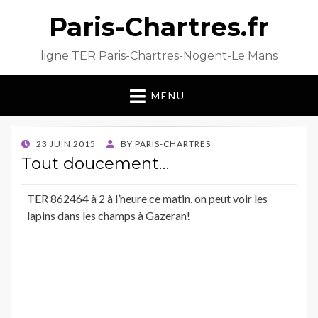
Paris-Chartres.fr
ligne TER Paris-Chartres-Nogent-Le Mans
MENU
POSTED
23 JUIN 2015
BY
PARIS-CHARTRES
ON
Tout doucement…
TER 862464 à 2 à l’heure ce matin, on peut voir les
lapins dans les champs à Gazeran!