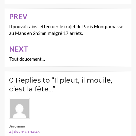
PREV
Navigation
de
Il pouvait ainsi effectuer le trajet de Paris Montparnasse
au Mans en 2h3mn, malgré 17 arrêts.
l’article
NEXT
Tout doucement…
0 Replies to “Il pleut, il mouile,
c’est la fête…”
Jéronimo
4 juin 2016 à 14:46