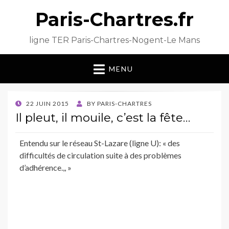
Paris-Chartres.fr
ligne TER Paris-Chartres-Nogent-Le Mans
MENU
POSTED
22 JUIN 2015
BY
PARIS-CHARTRES
ON
Il pleut, il mouile, c’est la fête…
Entendu sur le réseau St-Lazare (ligne U): « des
difficultés de circulation suite à des problèmes
d’adhérence.,, »