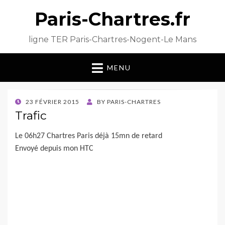
Paris-Chartres.fr
ligne TER Paris-Chartres-Nogent-Le Mans
MENU
POSTED
23 FÉVRIER 2015
BY
PARIS-CHARTRES
ON
Trafic
Le 06h27 Chartres Paris déjà 15mn de retard
Envoyé depuis mon HTC