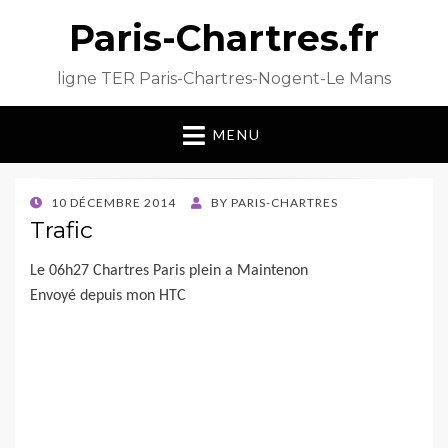
Paris-Chartres.fr
ligne TER Paris-Chartres-Nogent-Le Mans
MENU
POSTED
10 DÉCEMBRE 2014
BY
PARIS-CHARTRES
ON
Trafic
Le 06h27 Chartres Paris plein a Maintenon
Envoyé depuis mon HTC