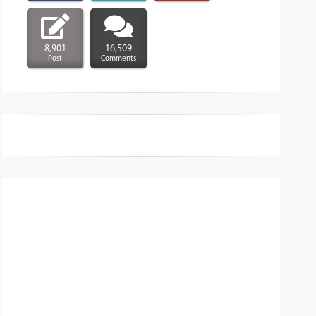
8,901
16,509
Post
Comments