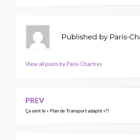
Published by
Paris-Ch
View all posts by Paris-Chartres
PREV
Navigation
Ça sent le « Plan de Transport adapté »?!
de
l’article