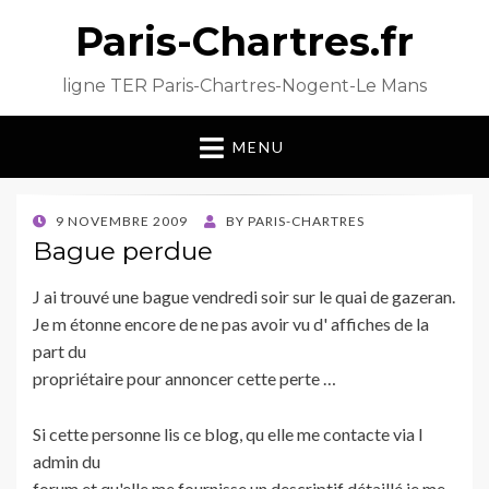
Paris-Chartres.fr
ligne TER Paris-Chartres-Nogent-Le Mans
MENU
POSTED
9 NOVEMBRE 2009
BY
PARIS-CHARTRES
ON
Bague perdue
J ai trouvé une bague vendredi soir sur le quai de gazeran.
Je m étonne encore de ne pas avoir vu d' affiches de la
part du
propriétaire pour annoncer cette perte …
Si cette personne lis ce blog, qu elle me contacte via l
admin du
forum et qu'elle me fournisse un descriptif détaillé je me