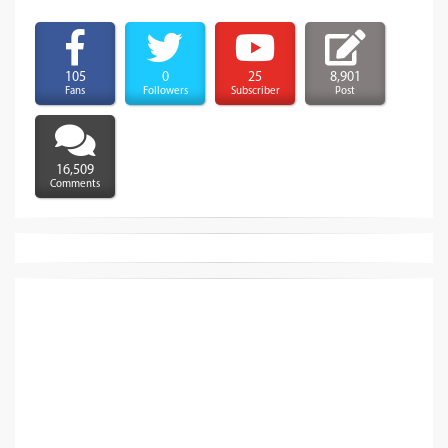
105
0
25
8,901
Fans
Followers
Subscriber
Post
16,509
Comments