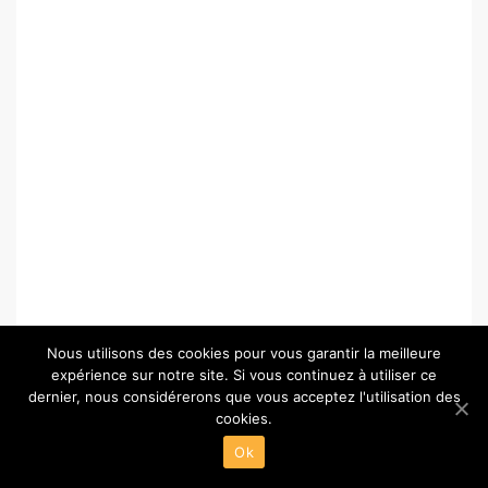
Nous utilisons des cookies pour vous garantir la meilleure
expérience sur notre site. Si vous continuez à utiliser ce
dernier, nous considérerons que vous acceptez l'utilisation des
cookies.
© Copyright 2026 –
Paris-Chartres.fr
Ok
Wisteria Theme by
WPFriendship
⋅
Powered by
WordPress