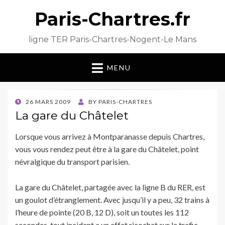
Paris-Chartres.fr
ligne TER Paris-Chartres-Nogent-Le Mans
MENU
POSTED
26 MARS 2009
BY
PARIS-CHARTRES
ON
La gare du Châtelet
Lorsque vous arrivez à Montparanasse depuis Chartres,
vous vous rendez peut être à la gare du Châtelet, point
névralgique du transport parisien.
La gare du Châtelet, partagée avec la ligne B du RER, est
un goulot d’étranglement. Avec jusqu’il y a peu, 32 trains à
l’heure de pointe (20 B, 12 D), soit un toutes les 112
secondes, tout incident a un effet ricochet sur le trafic.