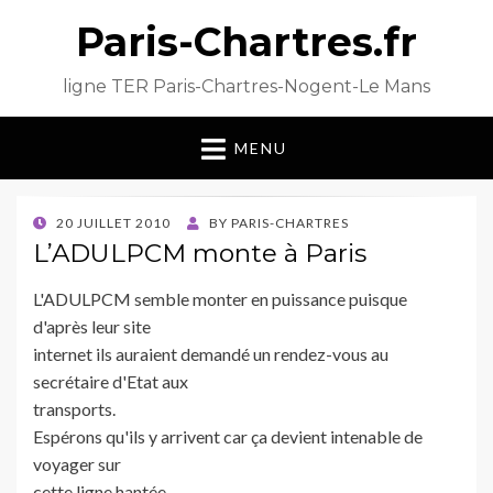
Paris-Chartres.fr
ligne TER Paris-Chartres-Nogent-Le Mans
MENU
POSTED
20 JUILLET 2010
BY
PARIS-CHARTRES
ON
L’ADULPCM monte à Paris
L'ADULPCM semble monter en puissance puisque
d'après leur site
internet ils auraient demandé un rendez-vous au
secrétaire d'Etat aux
transports.
Espérons qu'ils y arrivent car ça devient intenable de
voyager sur
cette ligne hantée.