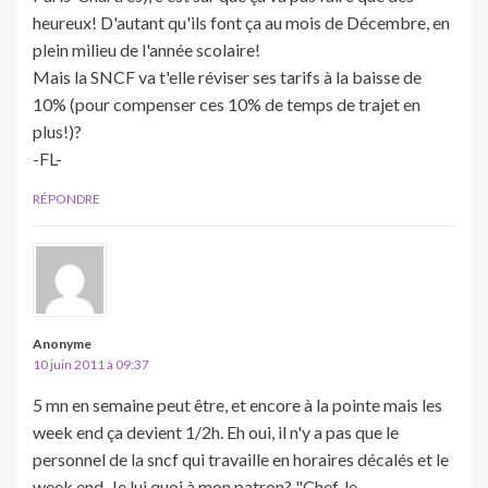
heureux! D'autant qu'ils font ça au mois de Décembre, en
plein milieu de l'année scolaire!
Mais la SNCF va t'elle réviser ses tarifs à la baisse de
10% (pour compenser ces 10% de temps de trajet en
plus!)?
-FL-
RÉPONDRE
Anonyme
10 juin 2011 à 09:37
5 mn en semaine peut être, et encore à la pointe mais les
week end ça devient 1/2h. Eh oui, il n'y a pas que le
personnel de la sncf qui travaille en horaires décalés et le
week end. Je lui quoi à mon patron? "Chef, le